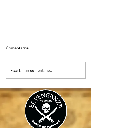
the post title 1
Comentarios
**Título: Navegando la Aventura: La
Experiencia Única de "El Venganza" en
la Bahía de Coquimbo** Si alguna vez
Escribir un comentario...
has soñado con ser parte...