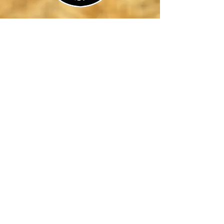
Nuestra ubicación
Av. Costanera Nro. 1340,
Coquimbo.
Email:
elvenganzabarcopirata@gmail.com
Tel: +569-97237321
Consulta al Capitán
Nombre
Apellido
Email