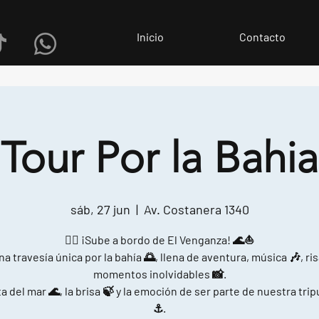
Inicio
Contacto
Tour Por la Bahia
sáb, 27 jun
  |  
Av. Costanera 1340
🏴‍☠️ ¡Sube a bordo de El Venganza! 🌊⛵
na travesía única por la bahía 🌅, llena de aventura, música 🎶, ris
momentos inolvidables 📸.
a del mar 🌊, la brisa 🍃 y la emoción de ser parte de nuestra tri
⚓.