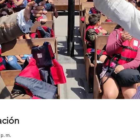
ación
 p. m.