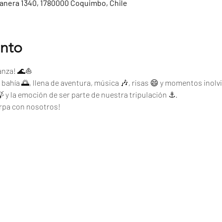
tanera 1340, 1780000 Coquimbo, Chile
ento
ganza! 🌊⛵
a bahía 🌅, llena de aventura, música 🎶, risas 😄 y momentos inolvi
 🍃 y la emoción de ser parte de nuestra tripulación ⚓.
arpa con nosotros!