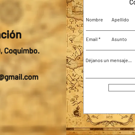
C
Nombre
Apellido
ación
Email
Asunto
0, Coquimbo.
Déjanos un mensaje...
a@gmail.com