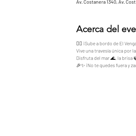
Av. Costanera 1340, Av. Cos
Acerca del ev
🏴‍☠️ ¡Sube a bordo de El Ven
Vive una travesía única por l
Disfruta del mar 🌊, la brisa
🎉✨ ¡No te quedes fuera y z