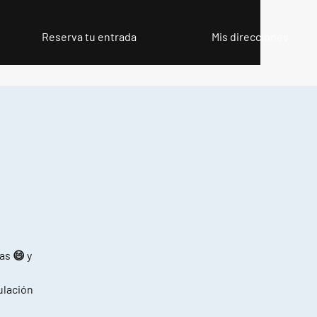
Reserva tu entrada
Mis direcciones
as 😄 y
pulación