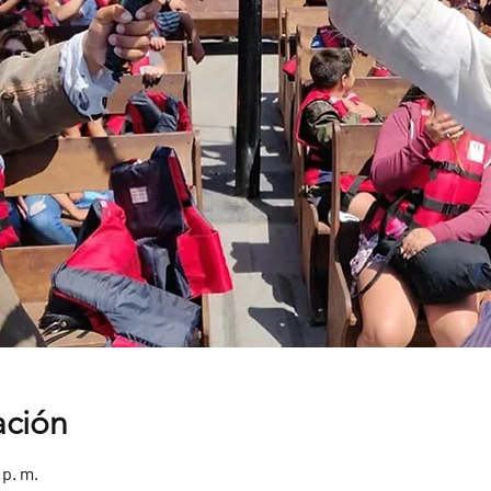
ación
 p. m.