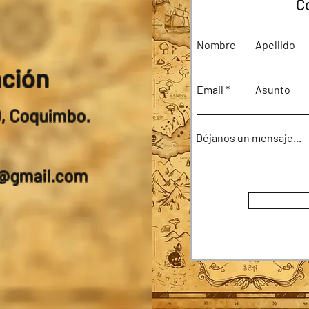
C
Nombre
Apellido
ación
Email
Asunto
0, Coquimbo.
Déjanos un mensaje...
a@gmail.com