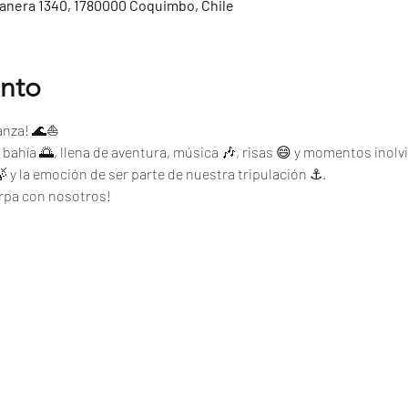
tanera 1340, 1780000 Coquimbo, Chile
ento
ganza! 🌊⛵
a bahía 🌅, llena de aventura, música 🎶, risas 😄 y momentos inolvi
 🍃 y la emoción de ser parte de nuestra tripulación ⚓.
arpa con nosotros!