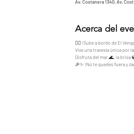
Av. Costanera 1340, Av. Cos
Acerca del ev
🏴‍☠️ ¡Sube a bordo de El Ven
Vive una travesía única por l
Disfruta del mar 🌊, la brisa
🎉✨ ¡No te quedes fuera y z