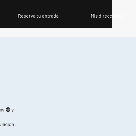
Reserva tu entrada
Mis direcciones
as 😄 y
pulación