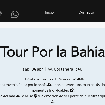
Inicio
Contacto
Tour Por la Bahia
sáb, 04 abr
  |  
Av. Costanera 1340
🏴‍☠️ ¡Sube a bordo de El Venganza! 🌊⛵
na travesía única por la bahía 🌅, llena de aventura, música 🎶, ris
momentos inolvidables 📸.
a del mar 🌊, la brisa 🍃 y la emoción de ser parte de nuestra tri
⚓.