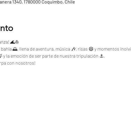
tanera 1340, 1780000 Coquimbo, Chile
ento
ganza! 🌊⛵
a bahía 🌅, llena de aventura, música 🎶, risas 😄 y momentos inolvi
 🍃 y la emoción de ser parte de nuestra tripulación ⚓.
arpa con nosotros!