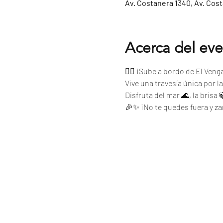
Av. Costanera 1340, Av. Cos
Acerca del ev
🏴‍☠️ ¡Sube a bordo de El Ven
Vive una travesía única por l
Disfruta del mar 🌊, la brisa
🎉✨ ¡No te quedes fuera y z