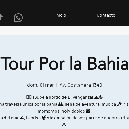
Inicio
Contacto
Tour Por la Bahia
dom, 01 mar
  |  
Av. Costanera 1340
🏴‍☠️ ¡Sube a bordo de El Venganza! 🌊⛵
na travesía única por la bahía 🌅, llena de aventura, música 🎶, ris
momentos inolvidables 📸.
a del mar 🌊, la brisa 🍃 y la emoción de ser parte de nuestra tri
⚓.