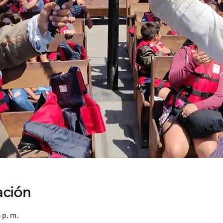
ación
 p. m.