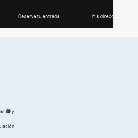
Reserva tu entrada
Mis direcciones
as 😄 y
pulación