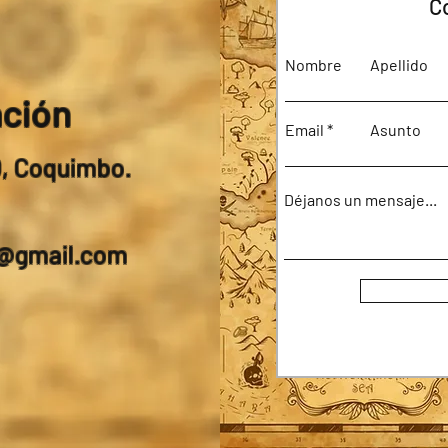
C
Nombre
Apellido
ación
Email
Asunto
0, Coquimbo.
Déjanos un mensaje...
a@gmail.com