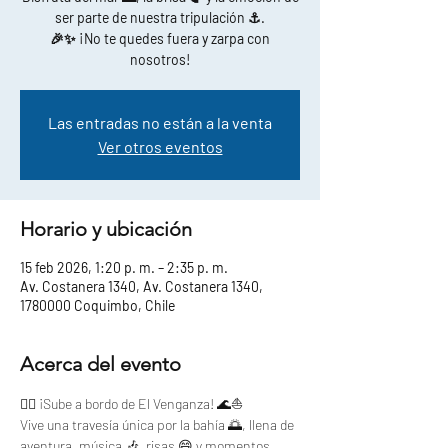
ser parte de nuestra tripulación ⚓.
🎉✨ ¡No te quedes fuera y zarpa con
nosotros!
Las entradas no están a la venta
Ver otros eventos
Horario y ubicación
15 feb 2026, 1:20 p. m. – 2:35 p. m.
Av. Costanera 1340, Av. Costanera 1340,
1780000 Coquimbo, Chile
Acerca del evento
🏴‍☠️ ¡Sube a bordo de El Venganza! 🌊⛵
Vive una travesía única por la bahía 🌅, llena de 
aventura, música 🎶, risas 😄 y momentos 