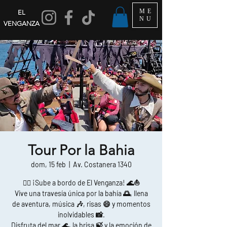
ME
EL
NU
VENGANZA
Tour Por la Bahia
dom, 15 feb
  |  
Av. Costanera 1340
🏴‍☠️ ¡Sube a bordo de El Venganza! 🌊⛵
Vive una travesía única por la bahía 🌅, llena
de aventura, música 🎶, risas 😄 y momentos
inolvidables 📸.
Disfruta del mar 🌊, la brisa 🍃 y la emoción de