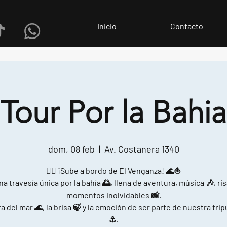
Inicio
Contacto
Tour Por la Bahia
dom, 08 feb
  |  
Av. Costanera 1340
🏴‍☠️ ¡Sube a bordo de El Venganza! 🌊⛵
na travesía única por la bahía 🌅, llena de aventura, música 🎶, ris
momentos inolvidables 📸.
a del mar 🌊, la brisa 🍃 y la emoción de ser parte de nuestra tri
⚓.