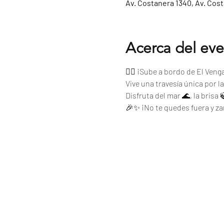
Av. Costanera 1340, Av. Cos
Acerca del ev
🏴‍☠️ ¡Sube a bordo de El Ven
Vive una travesía única por l
Disfruta del mar 🌊, la brisa
🎉✨ ¡No te quedes fuera y z