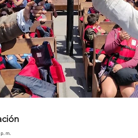
ación
 p. m.