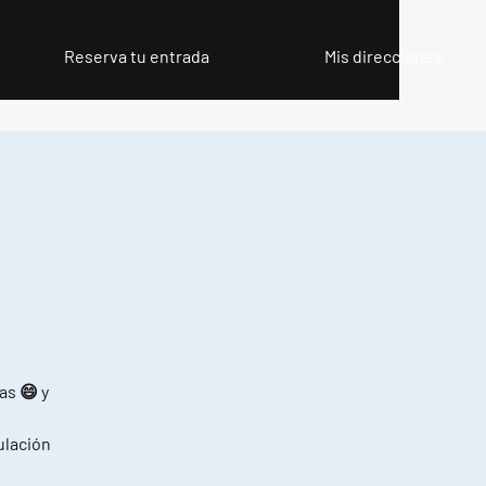
Reserva tu entrada
Mis direcciones
as 😄 y
pulación