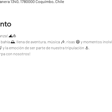
tanera 1340, 1780000 Coquimbo, Chile
ento
ganza! 🌊⛵
a bahía 🌅, llena de aventura, música 🎶, risas 😄 y momentos inolvi
 🍃 y la emoción de ser parte de nuestra tripulación ⚓.
arpa con nosotros!