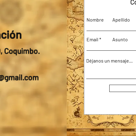
C
Nombre
Apellido
ación
Email
Asunto
0, Coquimbo.
Déjanos un mensaje...
a@gmail.com