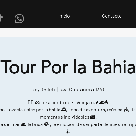
Inicio
Contacto
Tour Por la Bahia
jue, 05 feb
  |  
Av. Costanera 1340
🏴‍☠️ ¡Sube a bordo de El Venganza! 🌊⛵
na travesía única por la bahía 🌅, llena de aventura, música 🎶, ris
momentos inolvidables 📸.
a del mar 🌊, la brisa 🍃 y la emoción de ser parte de nuestra tri
⚓.