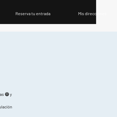
Reserva tu entrada
Mis direcciones
as 😄 y
pulación