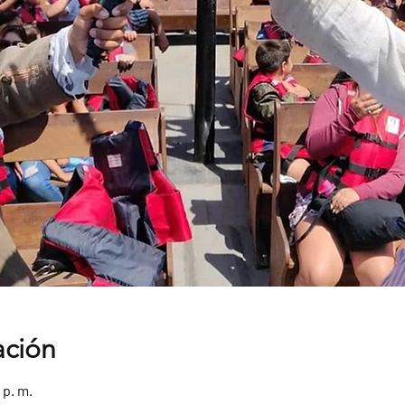
ación
 p. m.