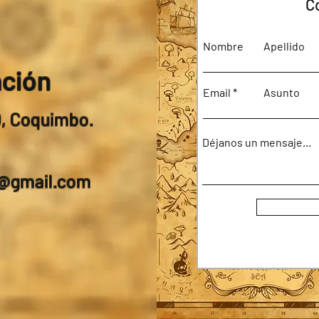
C
Nombre
Apellido
ación
Email
Asunto
0, Coquimbo.
Déjanos un mensaje...
a@gmail.com