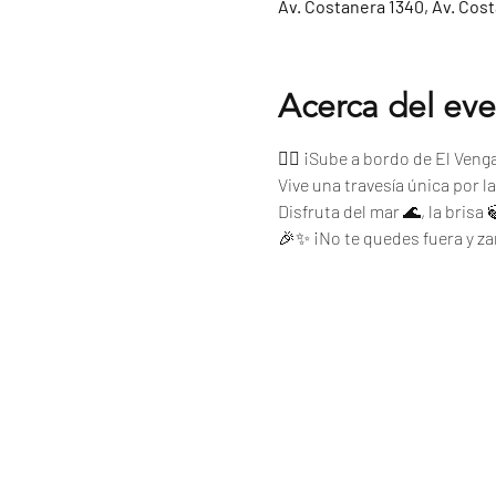
Av. Costanera 1340, Av. Cos
Acerca del ev
🏴‍☠️ ¡Sube a bordo de El Ven
Vive una travesía única por l
Disfruta del mar 🌊, la brisa
🎉✨ ¡No te quedes fuera y z