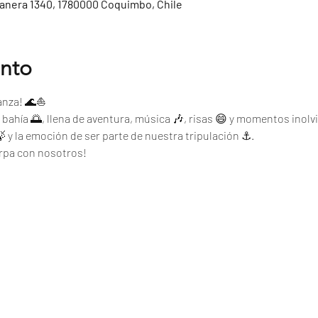
tanera 1340, 1780000 Coquimbo, Chile
ento
ganza! 🌊⛵
a bahía 🌅, llena de aventura, música 🎶, risas 😄 y momentos inolvi
 🍃 y la emoción de ser parte de nuestra tripulación ⚓.
arpa con nosotros!