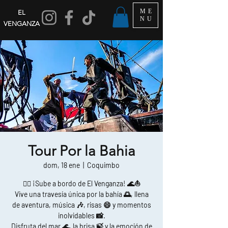
ME
EL
NU
VENGANZA
Tour Por la Bahia
dom, 18 ene
  |  
Coquimbo
🏴‍☠️ ¡Sube a bordo de El Venganza! 🌊⛵
Vive una travesía única por la bahía 🌅, llena
de aventura, música 🎶, risas 😄 y momentos
inolvidables 📸.
Disfruta del mar 🌊, la brisa 🍃 y la emoción de