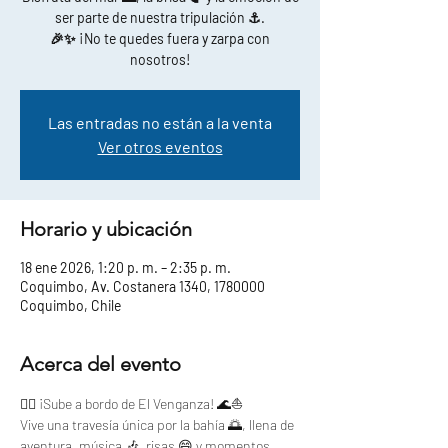
ser parte de nuestra tripulación ⚓.
🎉✨ ¡No te quedes fuera y zarpa con
nosotros!
Las entradas no están a la venta
Ver otros eventos
Horario y ubicación
18 ene 2026, 1:20 p. m. – 2:35 p. m.
Coquimbo, Av. Costanera 1340, 1780000
Coquimbo, Chile
Acerca del evento
🏴‍☠️ ¡Sube a bordo de El Venganza! 🌊⛵
Vive una travesía única por la bahía 🌅, llena de 
aventura, música 🎶, risas 😄 y momentos 