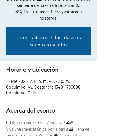
ser parte de nuestra tripulación ⚓.
🎉✨ ¡No te quedes fuera y zarpa con
nosotros!
Las entradas no están a la venta
Ver otros eventos
Horario y ubicación
15 ene 2026, 2:10 p. m. – 3:25 p. m.
Coquimbo, Av. Costanera 1340, 1780000
Coquimbo, Chile
Acerca del evento
🏴‍☠️ ¡Sube a bordo de El Venganza! 🌊⛵
Vive una travesía única por la bahía 🌅, llena de 
aventura, música 🎶, risas 😄 y momentos 