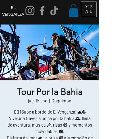
ME
EL
NU
VENGANZA
Tour Por la Bahia
jue, 15 ene
  |  
Coquimbo
🏴‍☠️ ¡Sube a bordo de El Venganza! 🌊⛵
Vive una travesía única por la bahía 🌅, llena
de aventura, música 🎶, risas 😄 y momentos
inolvidables 📸.
Disfruta del mar 🌊, la brisa 🍃 y la emoción de