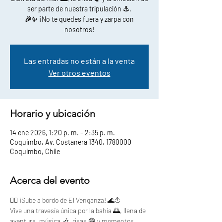
ser parte de nuestra tripulación ⚓.
🎉✨ ¡No te quedes fuera y zarpa con
nosotros!
Las entradas no están a la venta
Ver otros eventos
Horario y ubicación
14 ene 2026, 1:20 p. m. – 2:35 p. m.
Coquimbo, Av. Costanera 1340, 1780000
Coquimbo, Chile
Acerca del evento
🏴‍☠️ ¡Sube a bordo de El Venganza! 🌊⛵
Vive una travesía única por la bahía 🌅, llena de 
aventura, música 🎶, risas 😄 y momentos 