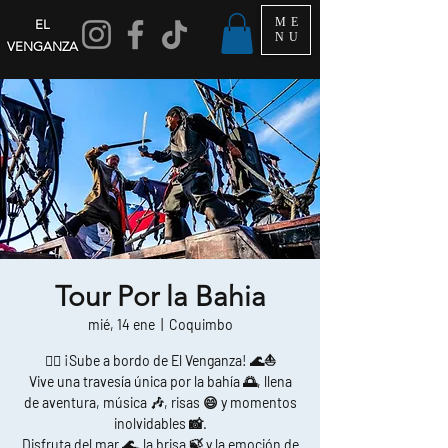
ME
EL
NU
VENGANZA
Tour Por la Bahia
mié, 14 ene
  |  
Coquimbo
🏴‍☠️ ¡Sube a bordo de El Venganza! 🌊⛵
Vive una travesía única por la bahía 🌅, llena
de aventura, música 🎶, risas 😄 y momentos
inolvidables 📸.
Disfruta del mar 🌊, la brisa 🍃 y la emoción de