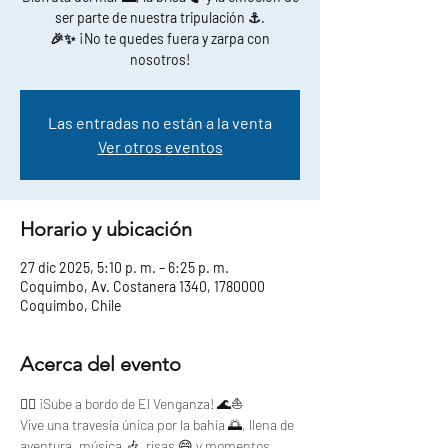
ser parte de nuestra tripulación ⚓.
🎉✨ ¡No te quedes fuera y zarpa con
nosotros!
Las entradas no están a la venta
Ver otros eventos
Horario y ubicación
27 dic 2025, 5:10 p. m. – 6:25 p. m.
Coquimbo, Av. Costanera 1340, 1780000
Coquimbo, Chile
Acerca del evento
🏴‍☠️ ¡Sube a bordo de El Venganza! 🌊⛵
Vive una travesía única por la bahía 🌅, llena de 
aventura, música 🎶, risas 😄 y momentos 