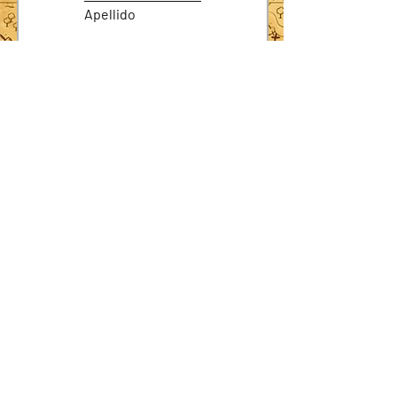
Apellido
Email
Asunto
Déjanos un mensaje...
Enviar