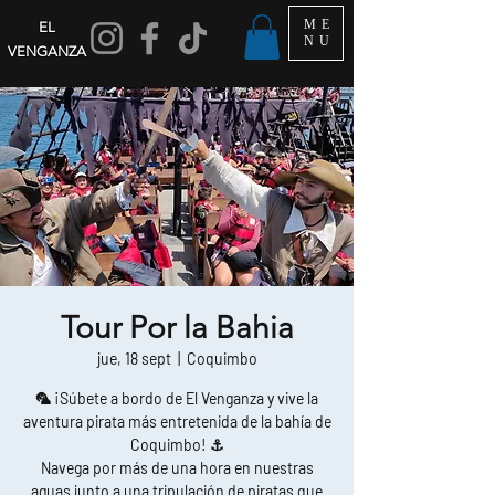
ME
EL
NU
VENGANZA
Tour Por la Bahia
jue, 18 sept
  |  
Coquimbo
🦜 ¡Súbete a bordo de El Venganza y vive la
aventura pirata más entretenida de la bahía de
Coquimbo! ⚓
Navega por más de una hora en nuestras
aguas junto a una tripulación de piratas que