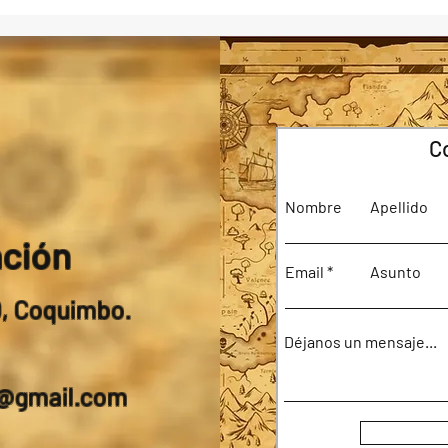
C
Nombre
Apellido
ación
Email
Asunto
0, Coquimbo.
Déjanos un mensaje...
a@gmail.com