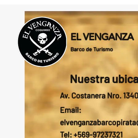
EL VENGANZA
Barco de Turismo
Nuestra ubic
Av. Costanera Nro. 134
Email:
elvenganzabarcopirat
Tel: +569-97237321