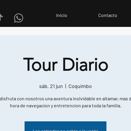
Inicio
Contacto
Tour Diario
sáb, 21 jun
  |  
Coquimbo
 disfruta con nosotros una aventura inolvidable en altamar, mas 
hora de navegacion y entretencion para toda la familia.
Las entradas no están a la venta